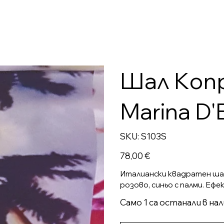
Шал Kоп
Marina D'
SKU
SKU:
S103S
S103S
Цена
78,00 €
Италиански квадратен шал,
розово, синьо с палми. Ефе
Само 1 са останали в на