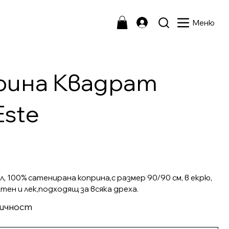
Меню
рина Квадрат
Este
 100% сатенирана коприна,с размер 90/90 см, в екрю,
ктен и лек,подходящ за всяка дреха.
личност