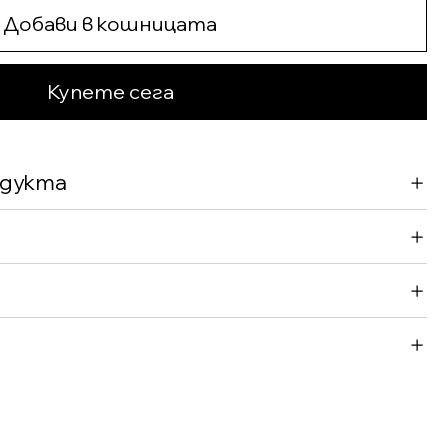
Добави в кошницата
Купете сега
одукта