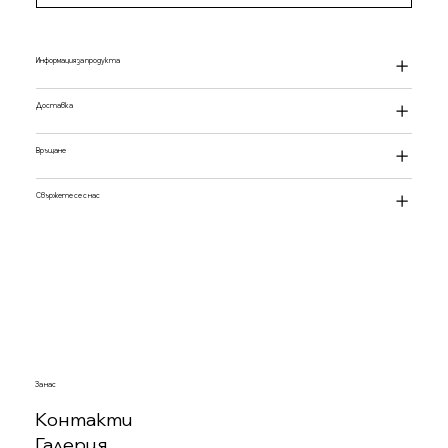
Информация за продукта
Доставка
Връщане
Свържете се с нас
За нас
Контакти
Галерия