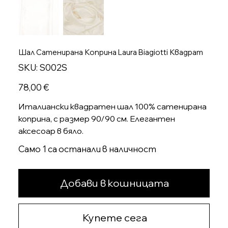
Шал Сатенирана Коприна Laura Biagiotti Квадрат
SKU
SKU:
S002S
S002S
Цена
78,00 €
Италиански квадратен шал 100% сатенирана
коприна, с размер 90/90 см. Елегантен
аксесоар в бяло.
Само 1 са останали в наличност
Добави в кошницата
Купете сега