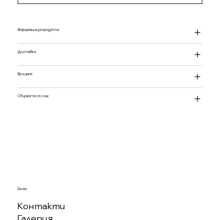
Информация за продукта
Доставка
Връщане
Свържете се с нас
За нас
Контакти
Галерия