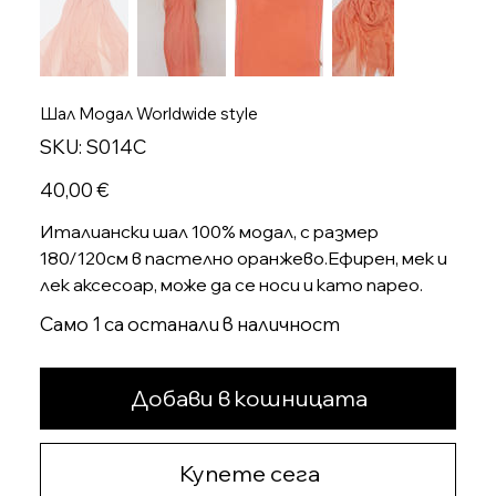
Шал Модал Worldwide style
SKU
SKU:
S014C
S014C
Цена
40,00 €
Италиански шал 100% модал, с размер
180/120см в пастелно оранжево.Ефирен, мек и
лек аксесоар, може да се носи и като парео.
Само 1 са останали в наличност
Добави в кошницата
Купете сега