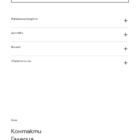
Информация за продукта
Доставка
Връщане
Свържете се с нас
За нас
Контакти
Галерия