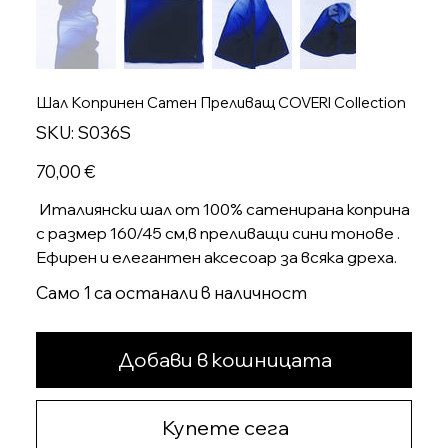
Шал Копринен Сатен Преливащ COVERI Collection
SKU
SKU:
S036S
S036S
Цена
70,00 €
Италиянски шал от 100% сатенирана коприна
с размер 160/45 см,в преливащи сини тонове .
Ефирен и елегантен аксесоар за всяка дреха.
Само 1 са останали в наличност
Добави в кошницата
Купете сега