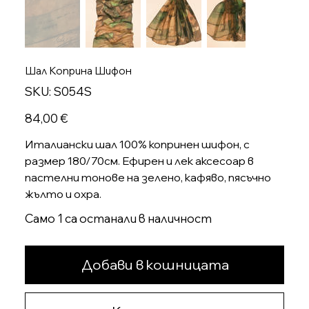
Шал Коприна Шифон
SKU
SKU:
S054S
S054S
Цена
84,00 €
Италиански шал 100% копринен шифон, с
размер 180/70см. Ефирен и лек аксесоар в
пастелни тонове на зелено, кафяво, пясъчно
жълто и охра.
Само 1 са останали в наличност
Добави в кошницата