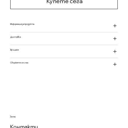
Купете сега
Информация за продукта
Доставка
Връщане
Свържете се с нас
За нас
Контакти