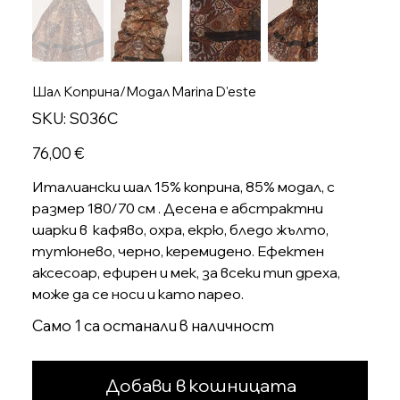
Шал Коприна/Модал Marina D'este
SKU
SKU:
S036C
S036C
Цена
76,00 €
Италиански шал 15% коприна, 85% модал, с
размер 180/70 см . Десена е абстрактни
шарки в кафяво, охра, екрю, бледо жълто,
тутюнево, черно, керемидено. Ефектен
аксесоар, ефирен и мек, за всеки тип дреха,
може да се носи и като парео.
Само 1 са останали в наличност
Добави в кошницата