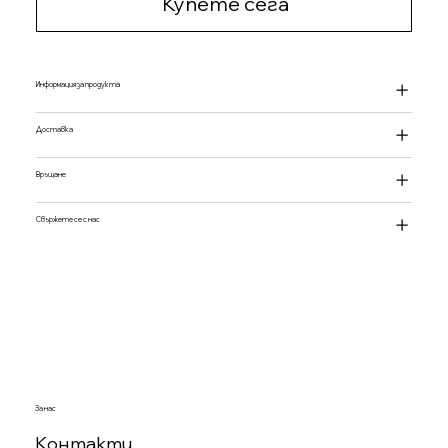
Купете сега
Информация за продукта
Доставка
Връщане
Свържете се с нас
За нас
Контакти