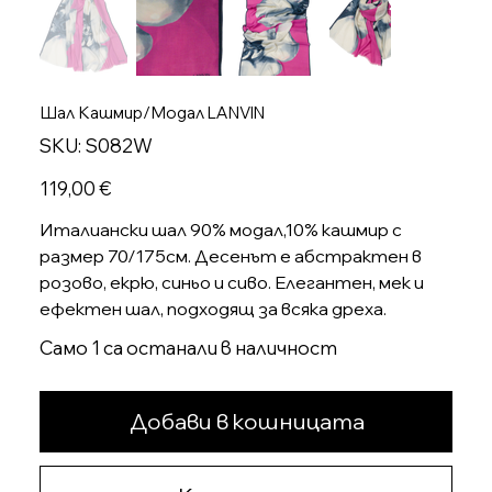
Шал Кашмир/Модал LANVIN
SKU
SKU:
S082W
S082W
Цена
119,00 €
Италиански шал 90% модал,10% кашмир с
размер 70/175см. Десенът е абстрактен в
розово, екрю, синьо и сиво. Елегантен, мек и
ефектен шал, подходящ за всяка дреха.
Само 1 са останали в наличност
Добави в кошницата