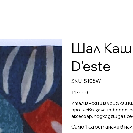
Шал Кашм
D'este
SKU
SKU:
S105W
S105W
Цена
117,00 €
Италиански шал 50% кашмир
оранжево, зелено, бордо, с
аксесоар, подходящ за все
Само 1 са останали в на