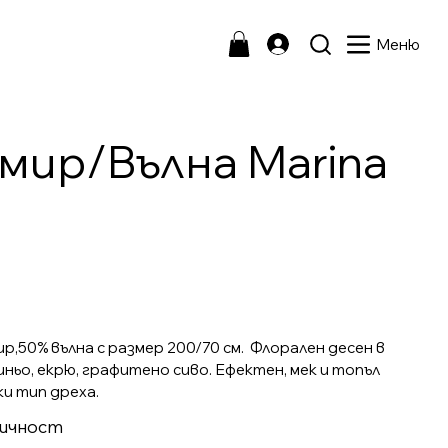
Меню
ир/Вълна Marina
,50% вълна с размер 200/70 см. Флорален десен в
иньо, екрю, графитено сиво. Ефектен, мек и топъл
ки тип дреха.
личност