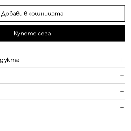
Добави в кошницата
Купете сега
одукта