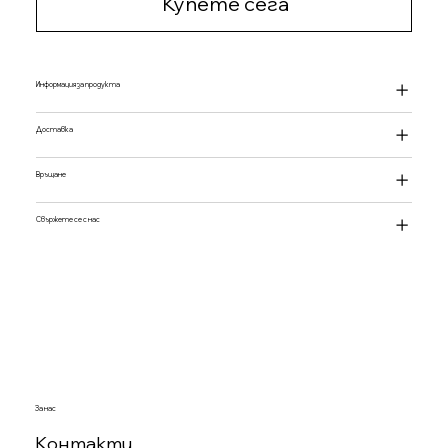
Купете сега
Информация за продукта
Доставка
Връщане
Свържете се с нас
За нас
Контакти