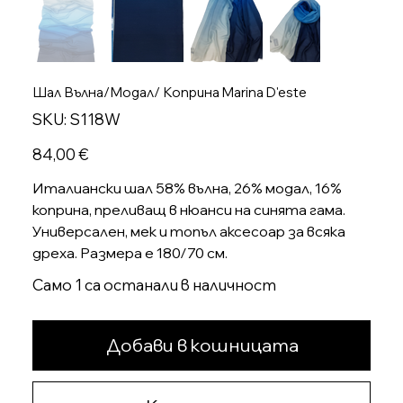
Шал Вълна/Модал/ Коприна Marina D'este
SKU
SKU:
S118W
S118W
Цена
84,00 €
Италиански шал 58% вълна, 26% модал, 16%
коприна, преливащ в нюанси на синята гама.
Универсален, мек и топъл аксесоар за всяка
дреха. Размера е 180/70 см.
Само 1 са останали в наличност
Добави в кошницата