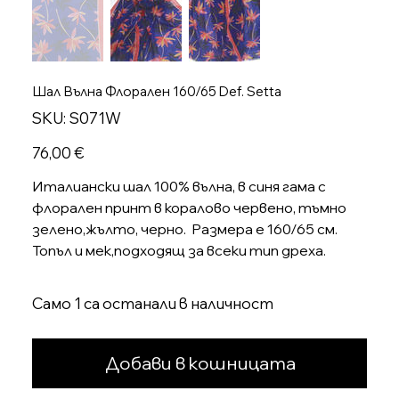
Шал Вълна Флорален 160/65 Def. Setta
SKU
SKU:
S071W
S071W
Цена
76,00 €
Италиански шал 100% вълна, в синя гама с
флорален принт в коралово червено, тъмно
зелено,жълто, черно. Размера е 160/65 см.
Топъл и мек,подходящ за всеки тип дреха.
Само 1 са останали в наличност
Добави в кошницата