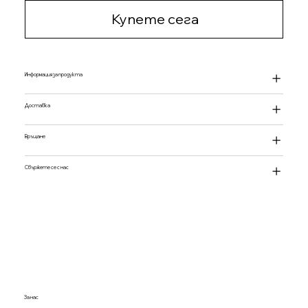
Купете сега
Информация за продукта
Доставка
Връщане
Свържете се с нас
За нас