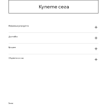
Купете сега
Информация за продукта
Доставка
Връщане
Свържете се с нас
За нас