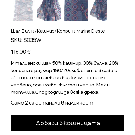
Шал Вълна/Кашмир/Коприна Marina D'este
SKU
SKU:
S035W
S035W
Цена
116,00 €
Италиански шал 50% кашмир, 30% вълна, 20%
коприна с размер 180/70см. Фонът е в сиво с
абстрактни шевици в цикламено, синьо,
червено, оранжево, жълто и черно. Мек и
топъл шал, подходящ за всяка дреха.
Само 2 са останали в наличност
Добави в кошницата