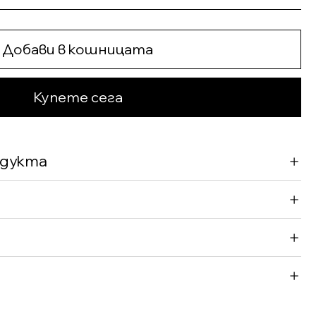
Добави в кошницата
Купете сега
одукта