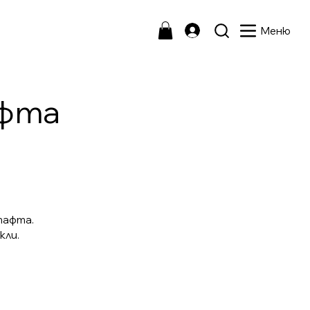
Меню
афта
тафта.
кли.