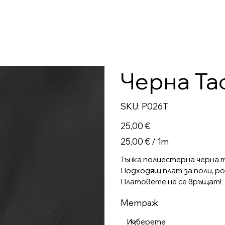
Черна Т
SKU
SKU:
P026T
P026T
Цена
25,00 €
25,00 €
25,00 € / 1m
на
1
Метър
Тънка полиестерна черна 
Подходящ плат за поли, ро
Платовете не се връщат!
Метраж