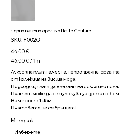
Черна плътна органза Haute Couture
SKU
SKU:
P002O
P002O
Цена
46,00 €
46,00 €
46,00 € / 1m
на
1
Метър
Луксозна плътна,черна, непрозрачна, органза
от колекция на висша мода.
Подходящ плат за елегантна рокля или пола.
Платът може да се използва за дрехи с обем.
Наличност 1.45м.
Платовете не се връщат!
Метраж