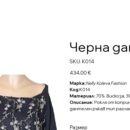
Черна да
SKU
SKU:
K014
K014
Цена
434,00 €
Марка:
Nelly Koleva Fashion
Код:
K014
Материал:
70% Вискоза, 3
Описание:
Рокля от коприн
дантелен ръкав тип раглан
Размер