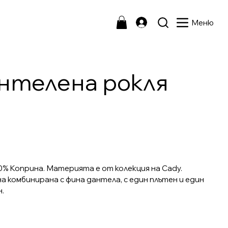
Меню
нтелена рокля
0% Коприна. Материята е от колекция на Cady.
а комбинирана с фина дантела, с един плътен и един
.