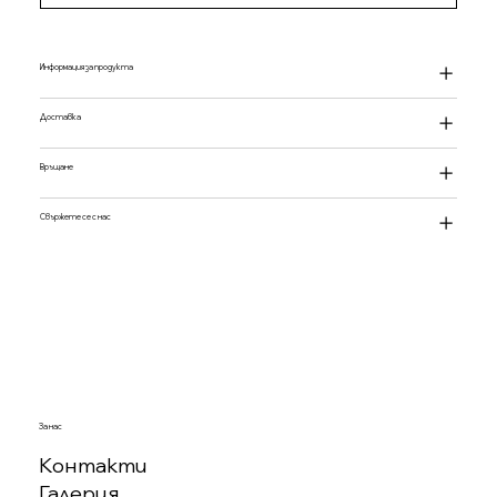
Информация за продукта
Доставка
Връщане
Свържете се с нас
За нас
Контакти
Галерия