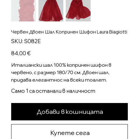
Червен Двоен Шал Копринен Шифон Laura Biagiotti
SKU
SKU:
S082E
S082E
Цена
84,00 €
Италиански шал 100% копринен шифон в
червено, с размер 180/70 см. Двоен шал,
придава елегантнос на всеки тоалет.
Само 1 са останали в наличност
Добави в кошницата
Купете сега