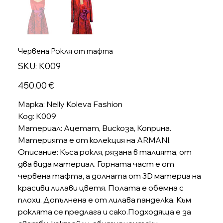
Червена Рокля от тафта
SKU
SKU:
K009
K009
Цена
450,00 €
Марка: Nelly Koleva Fashion
Код: K009
Материал: Ацетат, Вискоза, Коприна.
Материята е от колекция на ARMANI.
Описание: Къса рокля, рязана в талията, от
два вида материал. Горната част е от
червена тафта, а долната от 3D материа на
красиви лилави цветя. Полата е обемна с
плохи. Допълнена е от лилава панделка. Към
роклята се предлага и сако.Подходяща е за