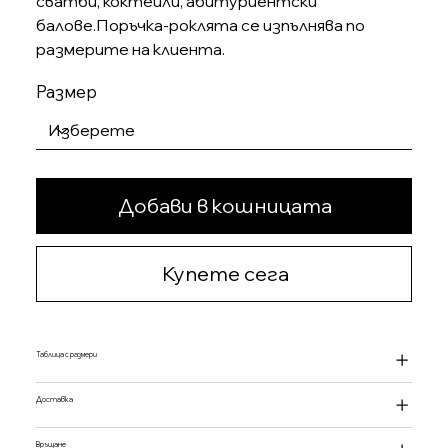
сватби, коктейли, абитуриентски
балове.Поръчка-роклята се изпълнява по
размерите на клиента.
Размер
Добави в кошницата
Купете сега
Таблица с размери
Доставка
Връщане