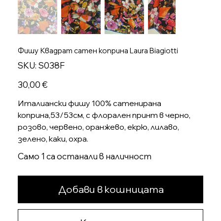
Фишу Квадрат сатен коприна Laura Biagiotti
SKU
SKU:
S038F
S038F
Цена
30,00 €
Италиански фишу 100% сатенирана
коприна,53/53см, с флорален принт в черно,
розово, червено, оранжево, екрю, лилаво,
зелено, каки, охра.
Само 1 са останали в наличност
Добави в кошницата