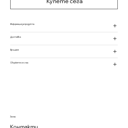
Купете сега
Информация за продукта
Доставка
Връщане
Свържете се с нас
За нас
Контакти