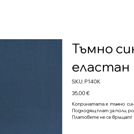
Тъмно си
еластан
SKU
SKU:
P140K
P140K
Цена
35,00 €
Копринатата е тъмно синя,
Подходящ плат за поли, рок
Платовете не се връщат!