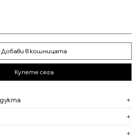
Добави в кошницата
Купете сега
одукта