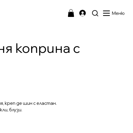
Меню
ня коприна с
 креп де шин с еластан.
ли, блузи.