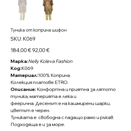
Туника от коприна шифон
SKU
SKU:
K069
K069
Оригинална
Продажна
184,00 €
92,00 €
цена
цена
Марка:
Nelly Koleva Fashion
Код:
K069
Материал:
100% Коприна.
Колекция платове ETRO.
Описание:
Конфортна и приятна за лятото
туника, материята е лека и
феерична. Десенът е на кашмирени шарки,
цветът е черен.
Туниката е свободна с падащо рамо и ръкав.
Подходяща е и за море.