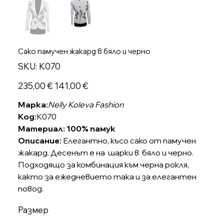
Сако памучен жакард в бяло и черно
SKU
SKU:
K070
K070
Оригинална
Продажна
235,00 €
141,00 €
цена
цена
Марка:
Nelly Koleva Fashion
Код:
K070
Материал: 100% памук
Описание:
Елегантно, късо сако от памучен
жакард. Десенът е на шарки в бяло и черно.
Подходящо за комбинация към черна рокля,
както за ежедневието така и за елегантен
повод.
Размер