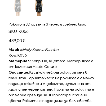
Рокля от 3D органза в черно и сребъно бяло
SKU
SKU:
K056
K056
Цена
439,00 €
Марка:
Nelly Koleva Fashion
Код:
K056
Материал:
Коприна, Ацетат. Материята е
от колекция Haute Coture.
Описание:
Къса коктейлна рокля, рязана в
талията. Горната част на роклята е с малко
падащо ръкавче и V-деколте, изпълнена от
ластичен черен сатен. Полата на роклята е
от черна органза на 3D пространствени
цветя. Роклята е подходяща за бал, сватба