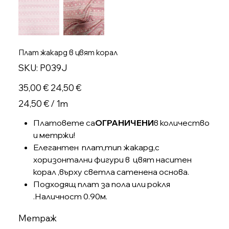
Плат жакард в цвят корал
SKU
SKU:
P039J
P039J
Оригинална
Продажна
35,00 €
24,50 €
цена
цена
24,50 €
24,50 € / 1m
на
1
Метър
Платовете са
ОГРАНИЧЕНИ
в количество
и метржи!
Елегантен плат,тип жакард,с
хоризонтални фигури в цвят наситен
корал ,върху светла сатенена основа.
Подходящ плат за пола или рокля
.Наличност 0.90м.
Метраж