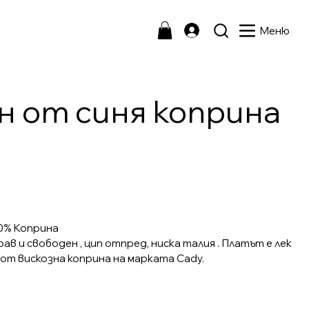
Меню
 от синя коприна
0% Коприна
ав и свободен , цип отпред, ниска талия . Платът е лек
 от вискозна коприна на марката Cady.