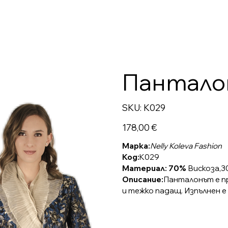
Панталон
SKU
SKU:
K029
K029
Цена
178,00 €
Марка:
Nelly Koleva Fashion
Код:
K029
Материал: 70%
Вискоза,3
Описание:
Панталонът е пр
и тежко падащ. Изпълнен е