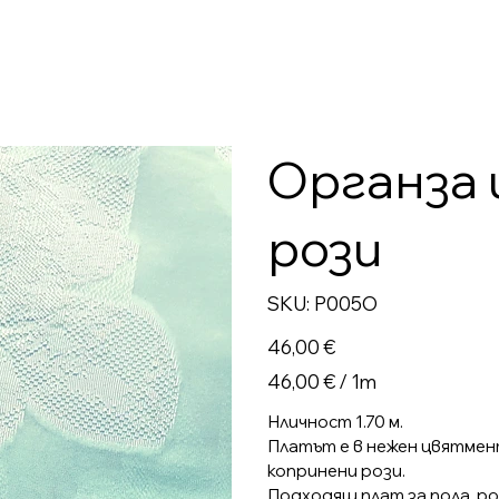
Органза 
рози
SKU
SKU:
P005O
P005O
Цена
46,00 €
46,00 €
46,00 € / 1m
на
1
Метър
Нличност 1.70 м.
Платът е в нежен цвятмен
копринени рози.
Подходящ плат за пола, рок