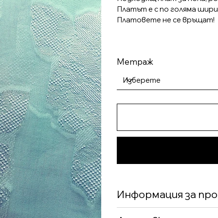
Платът е с по голяма ширин
Платовете не се връщат!
Метраж
Информация за пр