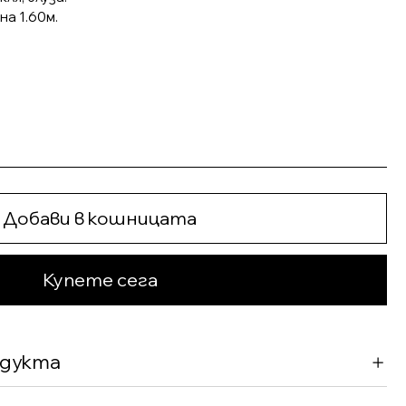
а 1.60м.
Добави в кошницата
Купете сега
одукта