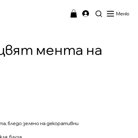
Меню
цвят мента на
та, бледо зелено на декоративни
ля, блуза.