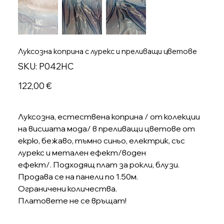
Луксозна коприна с лурекс и преливащи цветове
SKU
SKU:
P042HC
P042HC
Цена
122,00 €
Луксозна, естествена коприна / от колекции
на висшата мода/ в преливащи цветове от
екрю, бежаво, тъмно синьо, електрик, със
лурекс и метален ефект/воден
ефект/. Подходящ плат за рокли, блузи.
Продава се на панели по 1.50м.
Ограничени количества.
Платовете не се връщат!