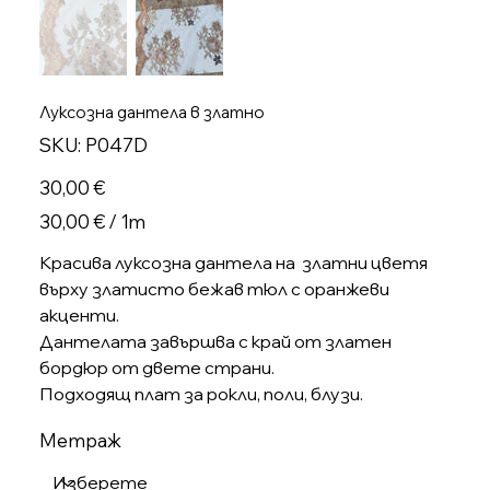
Луксозна дантела в златно
SKU
SKU:
P047D
P047D
Цена
30,00 €
30,00 €
30,00 € / 1m
на
1
Метър
Красива луксозна дантела на златни цветя
върху златисто бежав тюл с оранжеви
акценти.
Дантелата завършва с край от златен
бордюр от двете страни.
Подходящ плат за рокли, поли, блузи.
Метраж