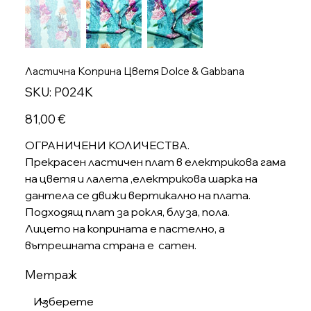
Ластична Коприна Цветя Dolce & Gabbana
SKU
SKU:
P024K
P024K
Цена
81,00 €
ОГРАНИЧЕНИ КОЛИЧЕСТВА.
Прекрасен ластичен плат в електрикова гама
на цветя и лалета ,електрикова шарка на
дантела се движи вертикално на плата.
Подходящ плат за рокля, блуза, пола.
Лицето на коприната е пастелно, а
вътрешната страна е сатен.
Метраж