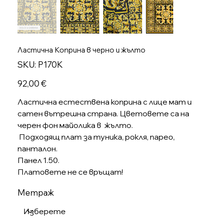
Ластична Коприна в черно и жълто
SKU
SKU:
P170K
P170K
Цена
92,00 €
Ластична естествена коприна с лице мат и
сатен вътрешна страна. Цветовете са на
черен фон майолика в жълто.
Подходящ плат за туника, рокля, парео,
панталон.
Панел 1.50.
Платовете не се връщат!
Метраж