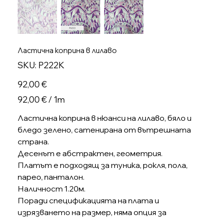
Ластична коприна в лилаво
SKU
SKU:
P222K
P222K
Цена
92,00 €
92,00 €
92,00 € / 1m
на
1
Метър
Ластична коприна в нюанси на лилаво, бяло и
бледо зелено, сатенирана от вътрешната
страна.
Десенът е абстрактен, геометрия.
Платът е подходящ за туника, рокля, пола,
парео, панталон.
Наличност 1.20м.
Поради спецификацията на плата и
изрязването на размер, няма опция за