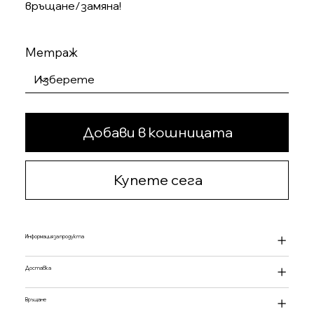
връщане/замяна!
Метраж
Добави в кошницата
Купете сега
Информация за продукта
Доставка
Връщане