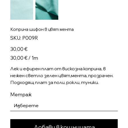
Коприна шифон в цвят мента
SKU
SKU:
P009R
P009R
Цена
30,00 €
30,00 €
30,00 € / 1m
на
1
Метър
Лек и ефирен плат от вискозна коприна, в
нежен светло зелен цвят,мента, прозрачен.
Подходящ плат за поли, рокли, туники.
Метраж
Добави в кошницата