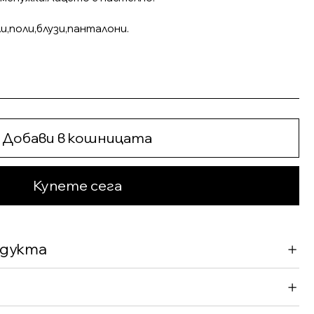
и,поли,блузи,панталони.
Добави в кошницата
Купете сега
одукта