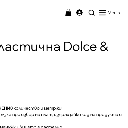
Меню
ластична Dolce &
ЧЕНИ
в количество и метржи!
ъзка при избор на плат, изпращайки код на продукта и
еменужки.Лицето е пастелно.