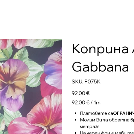
Коприна 
Gabbana
SKU
SKU:
P075K
P075K
Цена
92,00 €
92,00 €
92,00 € / 1m
на
1
Метър
Платовете са
ОГРАНИ
Молим Ви за обратна вр
метраж!
На черен фон лилави т