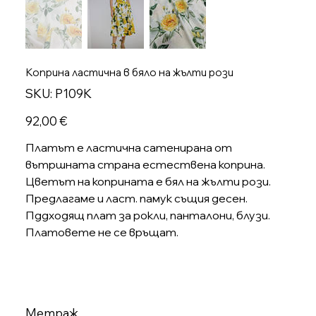
Коприна ластична в бяло на жълти рози
SKU
SKU:
P109K
P109K
Цена
92,00 €
Платът е ластична сатенирана от
вътршната страна естествена коприна.
Цветът на коприната е бял на жълти рози.
Предлагаме и ласт. памук същия десен.
Пддходящ плат за рокли, панталони, блузи.
Платовете не се връщат.
Метраж