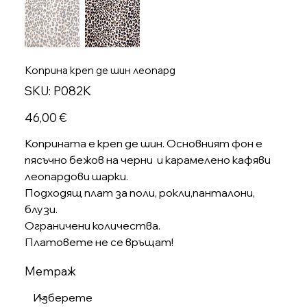
Коприна креп де шин леопард
SKU
SKU:
P082K
P082K
Цена
46,00 €
Коприната е креп де шин. Основният фон е
пясъчно бежов на черни и карамелено кафяви
леопардови шарки.
Подходящ плат за поли, рокли,панталони,
блузи.
Ограничени количества.
Платовете не се връщат!
Метраж