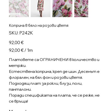
Коприна в бяло на розови цветя
SKU
SKU:
P242K
P242K
Цена
92,00 €
92,00 €
92,00 € / 1m
на
1
Метър
Платовете са ОГРАНИЧЕНИ в количество и
метржи.
Естествена коприна, креп де шин. Десенът е
флорален, на бял фон и розови цветя.
Подходящ плат за рокли, блузи, поли,
панталони.
Поради спецификата на плата, че се реже, не
се връща!