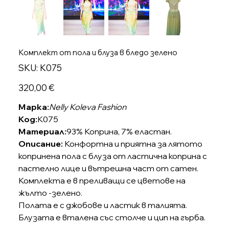
Комплект от пола и блуза в бледо зелено
SKU
SKU:
K075
K075
Цена
320,00 €
Марка:
Nelly Koleva Fashion
Код:
K075
Материал:
93% Коприна, 7% еластан.
Описание:
Конфортна и приятна за лятото
копринена пола с блуза от ластична коприна с
пастелно лице и вътрешна част от сатен.
Комплекта е в преливащи се цветове на
жълто -зелено.
Полата е с джобове и ластик в талията.
Блузата е вталена със столче и цип на гърба.