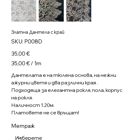
Златна Дантела с край
SKU
SKU:
P008D
P008D
Цена
35,00 €
35,00 €
35,00 € / 1m
на
1
Метър
Дантелата е на тюлена основа, на нежни
ажурни цветя и два различни края .
Подходяща за елегантна рокля, пола, корпус
на рокля.
Наличност 1.20м.
Платовете не се връщат!
Метраж