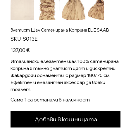
Златист Шал Сатенирана Коприна ELIE SAAB
SKU
SKU:
S013E
S013E
Цена
137,00 €
Италиански елегантен шал 100% сатенирана
коприна в тъмно златист цвят и дискретни
жакардови орнаменти, с размер 180/70 см.
Ефектен и елегантен аксесоар за всеки
тоалет.
Само 1 са останали в наличност
Добави в кошницата