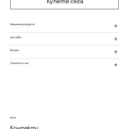
Купете сега
Информация за продукта
Доставка
Връщане
Свържете се с нас
За нас
Контакти