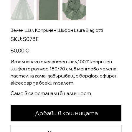
Зелен Шал Копринен Шифон Laura Biagiotti
SKU
SKU:
S078E
S078E
Цена
80,00 €
Италиански елегантен шал,100% копринен
шифон с размер 180/70 см, в ментово зелена
пастелна гама, завършващ с бордюр, ефирен
аксесоар за всеки тоалет.
Само 3 са останали в наличност
Добави в кошницата