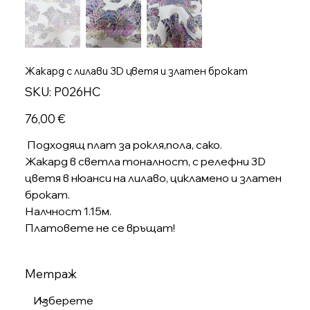
Жакард с лилави 3D цветя и златен брокат
SKU
SKU:
P026HC
P026HC
Цена
76,00 €
Подходящ плат за рокля,пола, сако.
Жакард в светла тоналност, с релефни 3D
цветя в нюанси на лилаво, цикламено и златен
брокат.
Налчност 1.15м.
Платовете не се връщат!
Метраж