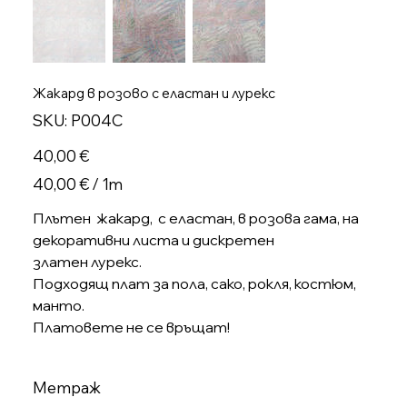
Жакард в розово с еластан и лурекс
SKU
SKU:
P004C
P004C
Цена
40,00 €
40,00 €
40,00 € / 1m
на
1
Метър
Плътен жакард, с еластан, в розова гама, на
декоративни листа и дискретен
златен лурекс.
Подходящ плат за пола, сако, рокля, костюм,
манто.
Платовете не се връщат!
Метраж