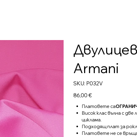
Двулицев
Armani
SKU
SKU:
P032V
P032V
Цена
86,00 €
Платовете са
ОГРАНИ
Висок клас вълна с две
циклама.
Подходящ плат за рокля
Платовете не се връщ