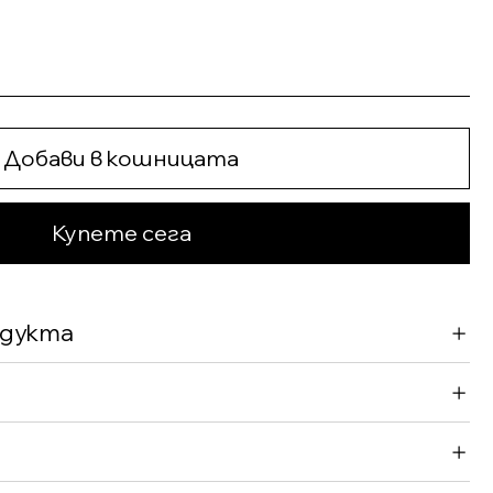
Добави в кошницата
Купете сега
одукта