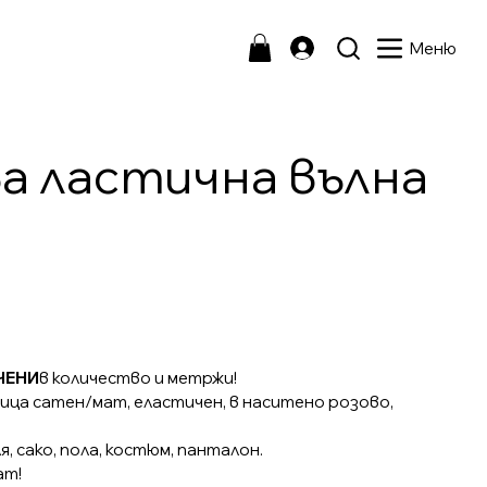
Меню
а ластична вълна
ЧЕНИ
в количество и метржи!
 лица сатен/мат, еластичен, в наситено розово,
, сако, пола, костюм, панталон.
ат!