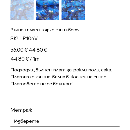
Вълнен плат на ярко сини цветя
SKU
SKU:
P106V
P106V
Оригинална
Продажна
56,00 €
44,80 €
цена
цена
44,80 €
44,80 € / 1m
на
1
Метър
Подходящ вълнен плат за рокли, поли, сака.
Платът е финна вълна в нюанси на синьо .
Платовете не се връщат!
Метраж