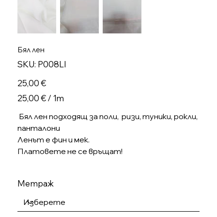
Бял лен
SKU
SKU:
P008LI
P008LI
Цена
25,00 €
25,00 €
25,00 € / 1m
на
1
Метър
Бял лен подходящ за поли, ризи, туники, рокли,
панталони
Ленът е фин и мек.
Платовете не се връщат!
Метраж