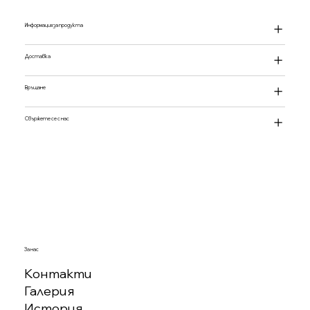
Информация за продукта
Доставка
Връщане
Свържете се с нас
За нас
Контакти
Галерия
История