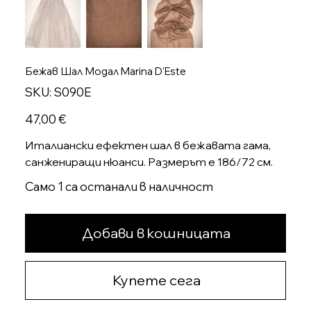
Бежав Шал Модал Marina D'Este
SKU
SKU:
S090E
S090E
Цена
47,00 €
Италиански ефектен шал в бежавата гама,
санжениращи нюанси. Размерът е 186/72 см.
Само 1 са останали в наличност
Добави в кошницата
Купете сега