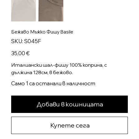
Бежаво Мъжко Фишу Basile
SKU
SKU:
S045F
S045F
Цена
35,00 €
Италиански шал-фишу 100% коприна, с
дължина 128см, в бежово.
Само 1 са останали в наличност
Добави в кошницата
Купете сега