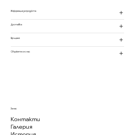
Информация за продукта
Доставка
Връщане
Свържете се с нас
За нас
Контакти
Галерия
История