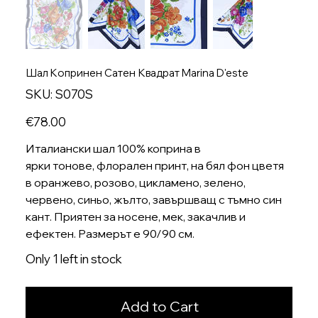
Шал Kопринен Сатен Квадрат Marina D'este
SKU
SKU:
S070S
S070S
Price
€78.00
Италиански шал 100% коприна в
ярки тонове, флорален принт, на бял фон цветя
в оранжево, розово, цикламено, зелено,
червено, синьо, жълто, завършващ с тъмно син
кант. Приятен за носене, мек, закачлив и
ефектен. Размерът е 90/90 см.
Only 1 left in stock
Add to Cart