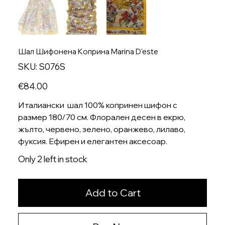
Шал Шифонена Kоприна Marina D'este
SKU
SKU:
S076S
S076S
Price
€84.00
Италиански шал 100% копринен шифон с
размер 180/70 см. Флорален десен в екрю,
жълто, червено, зелено, оранжево, лилаво,
фуксия. Ефирен и елегантен аксесоар.
Only 2 left in stock
Add to Cart