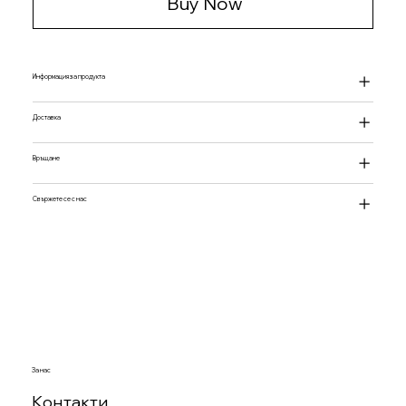
Buy Now
Информация за продукта
Доставка
Връщане
Свържете се с нас
За нас
Контакти