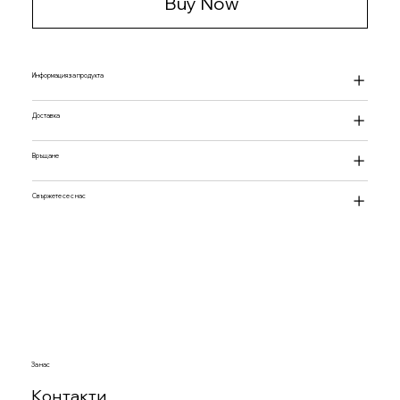
Buy Now
Информация за продукта
Доставка
Връщане
Свържете се с нас
За нас
Контакти