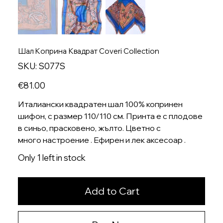
Шал Kоприна Квадрат Coveri Collection
SKU
SKU:
S077S
S077S
Price
€81.00
Италиански квадратен шал 100% копринен
шифон, с размер 110/110 см. Принта е с плодове
в синьо, прасковено, жълто. Цветно с
много настроение . Ефирен и лек аксесоар .
Only 1 left in stock
Add to Cart