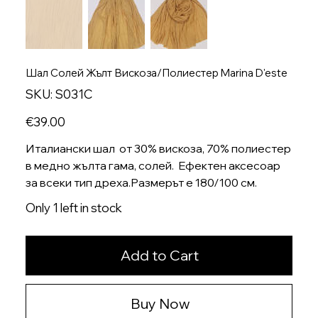
Шал Солей Жълт Вискоза/Полиестер Marina D'este
SKU
SKU:
S031C
S031C
Price
€39.00
Италиански шал от 30% вискоза, 70% полиестер
в медно жълта гама, солей. Ефектен аксесоар
за всеки тип дреха.Размерът е 180/100 см.
Only 1 left in stock
Add to Cart
Buy Now