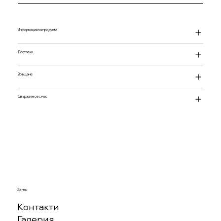
Информация за продукта
Доставка
Връщане
Свържете се с нас
За нас
Контакти
Галерия