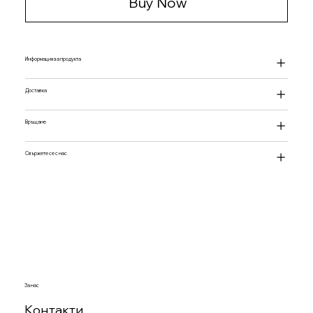
Buy Now
Информация за продукта
Доставка
Връщане
Свържете се с нас
За нас
Контакти