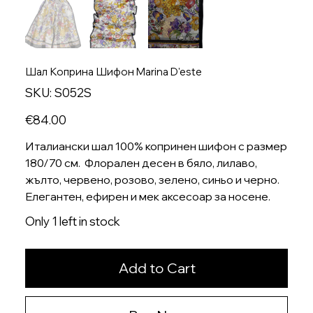
Шал Коприна Шифон Marina D'este
SKU
SKU:
S052S
S052S
Price
€84.00
Италиански шал 100% копринен шифон с размер
180/70 см. Флорален десен в бяло, лилаво,
жълто, червено, розово, зелено, синьо и черно.
Елегантен, ефирен и мек аксесоар за носене.
Only 1 left in stock
Add to Cart